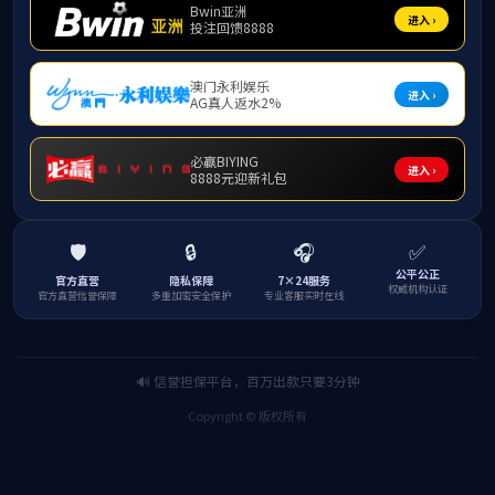
江边码头及砂石集散中心11月11日现场（摄影：汪文
斌）
yl23411
永利304
参股企业
永利集团
4官网唯