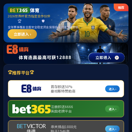
中国·3044永利集团(股
份)有限公司-官方网站