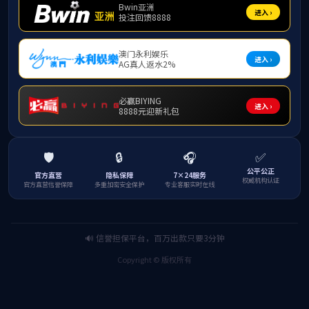
1、经营理念：
用户至上，用心服务。
2、公司简介：
武汉3044永利集团官网实业有限责任公司（简称：
“实业公司”）为3044永利集团官网集团控股子公司，系
2002年由3044永利集团官网集团后勤部门改制成立
的，2015年经过股份制改造，现成为东湖高新区光谷智
能制造产业园的重要建设主体。
公司经营范围：物业管理；保洁服务；教育项目的
投资及策划；教育咨询（不含出国留学）；幼儿教育项
目的投资；企业管理咨询；商务信息咨询；会议及展览
服务；餐饮及住宿服务；电线、电缆、五金交电、机电
设备、仪器仪表的销售；防腐油漆的施工；设备保温工