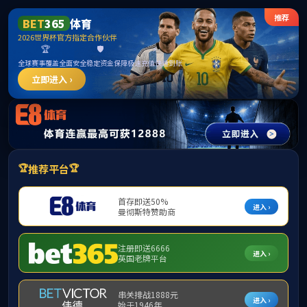
中国·3044永利集团(股
份)有限公司-官方网站