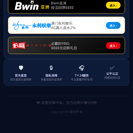
“五四”青年节共建活动
时间：
2026年04月24日
“阅”见未来 青春书香
——
3044永利集团官网集团团委
与光谷金控团委成功举办
“4·23”世界读书日暨“五四”
青年节共建活动
为迎接第
31个世界读书日与五四青年节，营造“爱
读书、读好书、善读书”的浓厚氛围，4月22日下午，
武汉3044永利集团官网集团有限公司团委与武汉光谷
金融控股集团有限公司团委在光谷模态空间联合举办
了“‘阅’见未来·青春书香”读书共建活动。约40名团员
青年代表以书为媒，共赴一场融汇思想、文化与创新