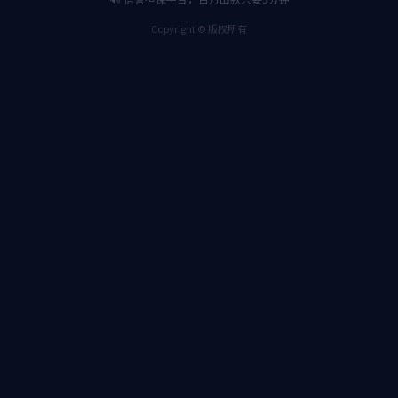
华星光电污水管道工程与铁路交叉防护工程监理
比价公告
已由武汉3044永利集团官网建设投资发展有限公司批准，项目
，招标方式为比价
。
一排
DN1000mm华星光电污水压力专管，污水压力专管沿科技
沿武九街南侧隙地铺设管道至流港路，再沿东绝流港西侧隙地、
。
铁路交叉防护工程施工图设计，进行下穿武九铁路及化工专用铁
改与保护、施工过程中对铁路轨道与路基变形的监测等
工作，具
范，以及行政主管部门要求，并满足合同约定。