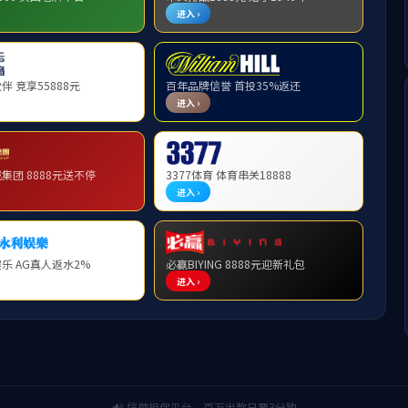
交叉防护工程监理比价公告